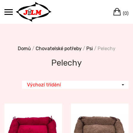
Skip
Ca
to
(0)
content
Domů
/
Chovatelské potřeby
/
Psi
/ Pelechy
Pelechy