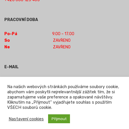
PRACOVNÍ DOBA
Po-Pá
9.00 – 17.00
So
ZAVŘENO
Ne
ZAVŘENO
E-MAIL
obchod-jilm@seznam.cz
Na našich webových stránkách používáme soubory cookie,
abychom vám poskytli nejrelevantnější zážitek tím, že si
zapamatujeme vaše preference a opakované návštěvy.
Kliknutím na „Přijmout“ vyjadřujete souhlas s použitím
Powered by WordPress
|
Theme:
Leto
by aThemes.
VŠECH souborů cookie.
Nastavení cookies
Přijmout