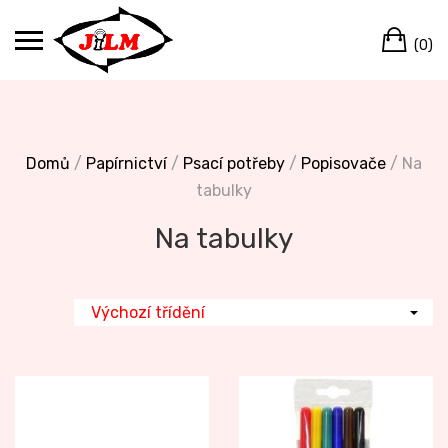
Skip
Ca
to
(0)
content
Domů
/
Papírnictví
/
Psací potřeby
/
Popisovače
/ Na
tabulky
Na tabulky