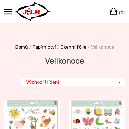
Skip
Ca
to
(0)
content
Domů
/
Papírnictví
/
Okenní fólie
/ Velikonoce
Velikonoce