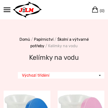
Skip
Ca
to
(0)
content
Domů
/
Papírnictví
/
Školní a výtvarné
potřeby
/ Kelímky na vodu
Kelímky na vodu