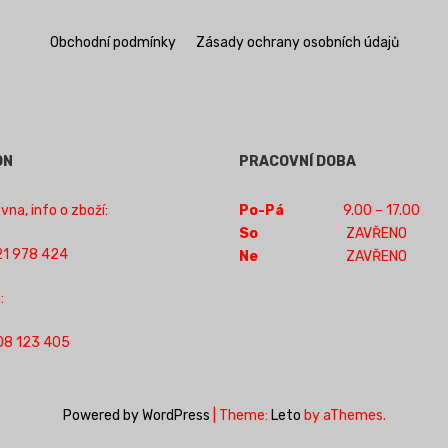
Obchodní podmínky
Zásady ochrany osobních údajů
ON
PRACOVNÍ DOBA
na, info o zboží:
Po-Pá
9.00 – 17.00
So
ZAVŘENO
1 978 424
Ne
ZAVŘENO
:
08 123 405
Powered by WordPress
|
Theme:
Leto
by aThemes.