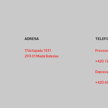
ADRESA
TELEF
17.listopadu 1331
Provozov
293 01 Mladá Boleslav
+420 72
Doprava
+420 6