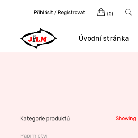
Skip
Cart
to
Přihlásit / Registrovat
(0)
content
Úvodní stránka
Kategorie produktů
Showing a
Papírnictví