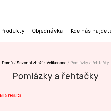
Produkty
Objednávka
Kde nás najdet
Domů
/
Sezonní zboží
/
Velikonoce
/ Pomlázky a řehtačky
Pomlázky a řehtačky
ll 6 results