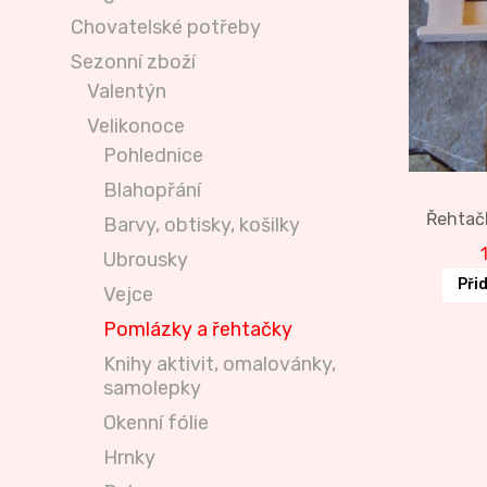
Chovatelské potřeby
Sezonní zboží
Valentýn
Velikonoce
Pohlednice
Blahopřání
Řehtač
Barvy, obtisky, košilky
Ubrousky
Při
Vejce
Pomlázky a řehtačky
Knihy aktivit, omalovánky,
samolepky
Okenní fólie
Hrnky