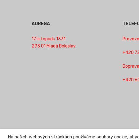
ADRESA
TELEF
17.listopadu 1331
Provozov
293 01 Mladá Boleslav
+420 72
Doprava
+420 6
Na našich webových stránkách používáme soubory cookie, abych