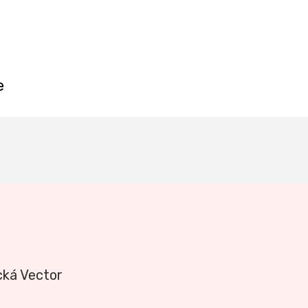
e
cká Vector