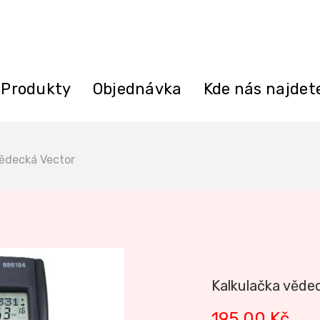
Produkty
Objednávka
Kde nás najdet
vědecká Vector
Kalkulačka věde
195,00
Kč