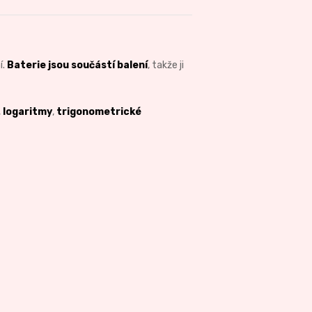
í.
Baterie jsou součástí balení
, takže ji
,
logaritmy
,
trigonometrické