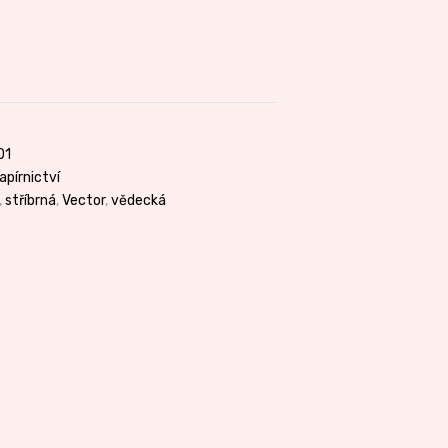
01
apírnictví
,
stříbrná
,
Vector
,
vědecká