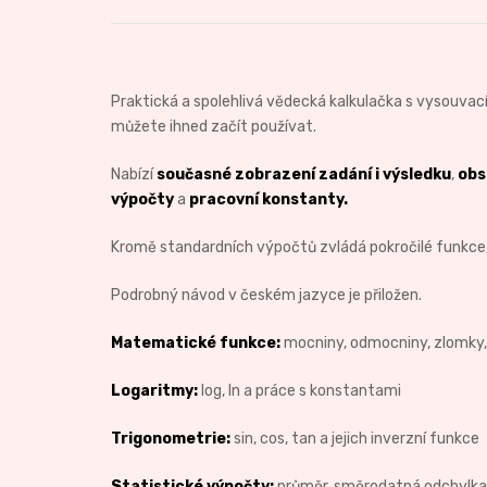
Praktická a spolehlivá vědecká kalkulačka s vysouvac
můžete ihned začít používat.
Nabízí
současné zobrazení zadání i výsledku
,
obs
výpočty
a
pracovní konstanty.
Kromě standardních výpočtů zvládá pokročilé funkce, k
Podrobný návod v českém jazyce je přiložen.
Matematické funkce:
mocniny, odmocniny, zlomky,
Logaritmy:
log, ln a práce s konstantami
Trigonometrie:
sin, cos, tan a jejich inverzní funkce
Statistické výpočty:
průměr, směrodatná odchylka