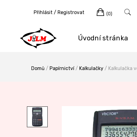
Skip
Cart
to
Přihlásit / Registrovat
(0)
content
Úvodní stránka
Domů
/
Papírnictví
/
Kalkulačky
/ Kalkulačka 