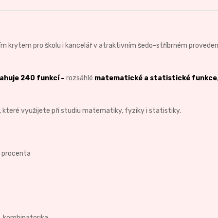
ím krytem pro školu i kancelář v atraktivním šedo-stříbrném proveden
ahuje 240 funkcí –
rozsáhlé
matematické a statistické funkce
teré využijete při studiu matematiky, fyziky i statistiky.
 procenta
, kombinatorika