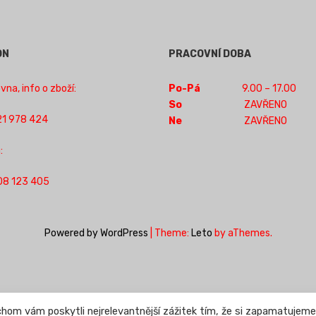
ON
PRACOVNÍ DOBA
na, info o zboží:
Po-Pá
9.00 – 17.00
So
ZAVŘENO
1 978 424
Ne
ZAVŘENO
:
08 123 405
Powered by WordPress
|
Theme:
Leto
by aThemes.
om vám poskytli nejrelevantnější zážitek tím, že si zapamatujeme