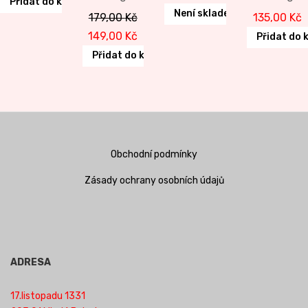
Přidat do košíku
Není skladem
179,00
Kč
135,00
Kč
Original
Current
149,00
Kč
Přidat do 
price
price
Přidat do košíku
was:
is:
179,00 Kč.
149,00 Kč.
Obchodní podmínky
Zásady ochrany osobních údajů
ADRESA
17.listopadu 1331