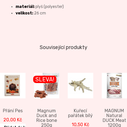
materiál:
plyš (polyester)
velikost:
26 cm
Související produkty
SLEVA!
Přání Pes
Magnum
Kuřecí
MAGNUM
Duck and
pařátek bílý
Natural
20,00
Kč
Rice bone
DUCK Meat
10,50
Kč
250g
1200g