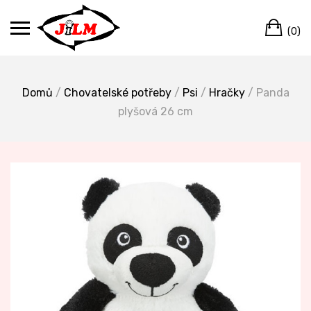
Skip
Ca
to
(0)
content
Domů
/
Chovatelské potřeby
/
Psi
/
Hračky
/ Panda
plyšová 26 cm