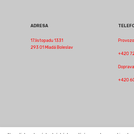
ADRESA
TELEF
17.listopadu 1331
Provozov
293 01 Mladá Boleslav
+420 72
Doprava
+420 6