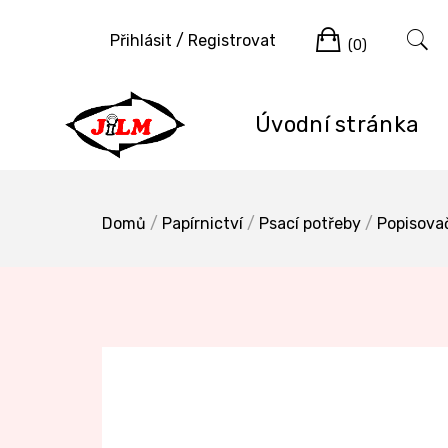
Skip
Cart
to
Přihlásit / Registrovat
(0)
content
Úvodní stránka
Domů
/
Papírnictví
/
Psací potřeby
/
Popisova