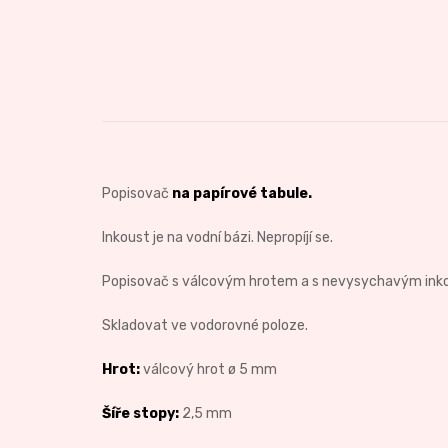
Popisovač
na papírové tabule.
Inkoust je na vodní bázi. Nepropíjí se.
Popisovač s válcovým hrotem a s nevysychavým inkous
Skladovat ve vodorovné poloze.
Hrot:
válcový hrot ø 5 mm
Šíře stopy:
2,5 mm