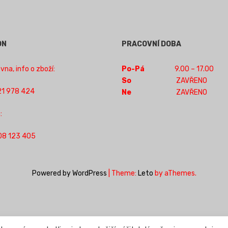
ON
PRACOVNÍ DOBA
na, info o zboží:
Po-Pá
9.00 – 17.00
So
ZAVŘENO
1 978 424
Ne
ZAVŘENO
:
08 123 405
Powered by WordPress
|
Theme:
Leto
by aThemes.