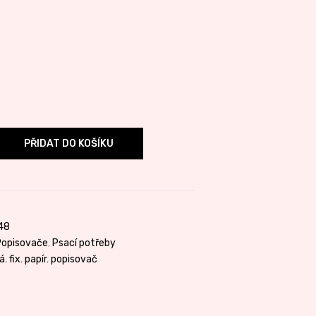
PŘIDAT DO KOŠÍKU
48
Popisovače
,
Psací potřeby
á
,
fix
,
papír
,
popisovač