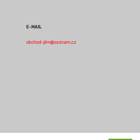
E-MAIL
obchod-jilm@seznam.cz