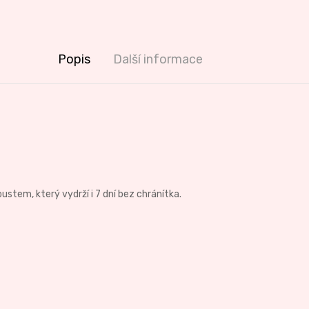
Popis
Další informace
tem, který vydrží i 7 dní bez chránítka.