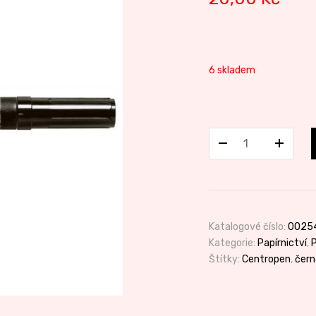
6 skladem
Popisovač
8550
Flipchart
černý
množství
Katalogové číslo:
0025
Kategorie:
Papírnictví
,
Štítky:
Centropen
,
čern