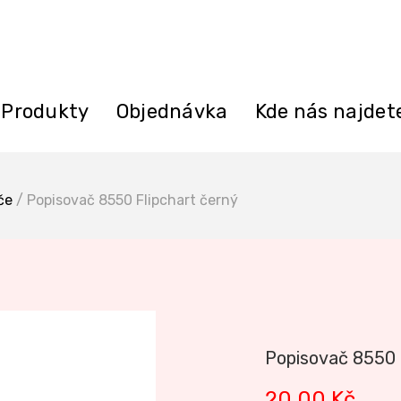
Produkty
Objednávka
Kde nás najdet
če
/ Popisovač 8550 Flipchart černý
Popisovač 8550 
20,00
Kč