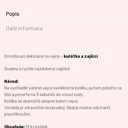
Popis
Další informace
Smršťovací dekorace na vejce –
kuřátka a zajíčci
.
Snadno a rychle nazdobená vajíčka!
Návod:
Na vychladlé vařené vejce navlékněte košilku, potom položte na
lžíci a ponořte na 3 sekundy do vroucí vody.
Košilka se okamžitě obepne kolem vejce.
Výrobek je zdravotně nezávadný. Obal je možno odstranit
přestřihnutím.
Obsahuje:
12 ks košilek