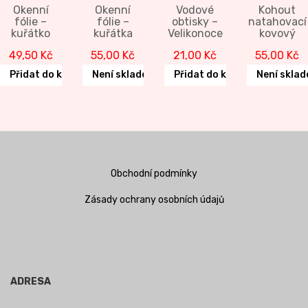
Okenní
Okenní
Vodové
Kohout
fólie –
fólie –
obtisky –
natahovací
kuřátko
kuřátka
Velikonoce
kovový
49,50
Kč
55,00
Kč
21,00
Kč
55,00
Kč
Přidat do košíku
Není skladem
Přidat do košíku
Není skla
Obchodní podmínky
Zásady ochrany osobních údajů
ADRESA