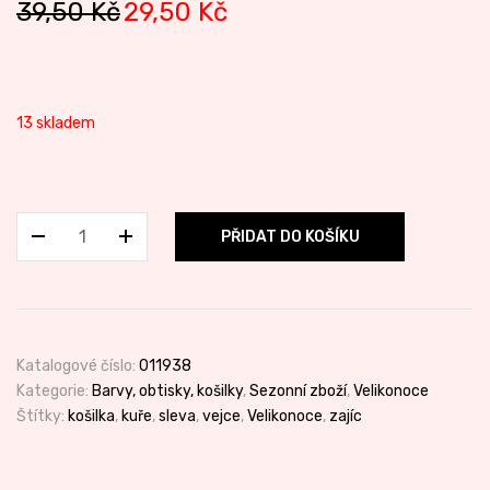
Original
Current
39,50
Kč
29,50
Kč
price
price
was:
is:
39,50 Kč.
29,50 Kč.
13 skladem
Smršťovací
PŘIDAT DO KOŠÍKU
dekorace
na
vajíčka
množství
Katalogové číslo:
011938
Kategorie:
Barvy, obtisky, košilky
,
Sezonní zboží
,
Velikonoce
Štítky:
košilka
,
kuře
,
sleva
,
vejce
,
Velikonoce
,
zajíc