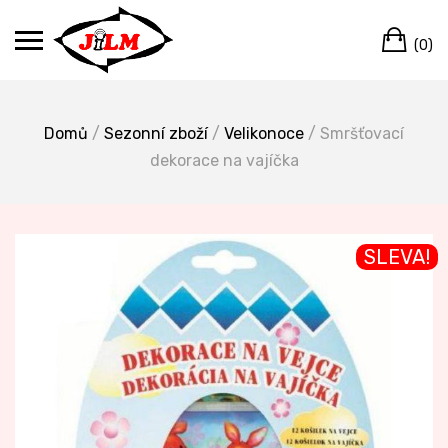
Skip
Ca
to
(0)
content
Domů
/
Sezonní zboží
/
Velikonoce
/ Smršťovací
dekorace na vajíčka
SLEVA!