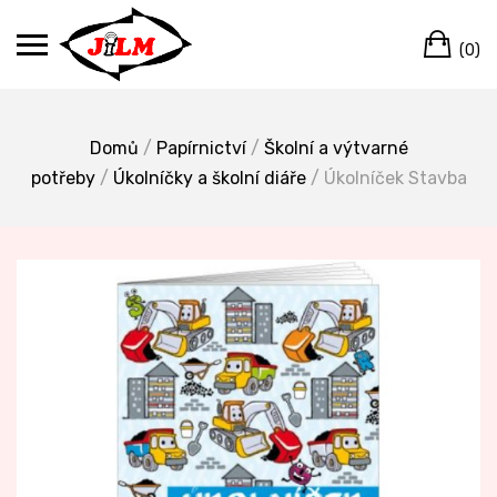
Skip
Ca
to
(0)
content
Domů
/
Papírnictví
/
Školní a výtvarné
potřeby
/
Úkolníčky a školní diáře
/ Úkolníček Stavba