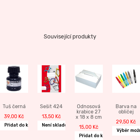
Související produkty
Tuš černá
Sešit 424
Odnosová
Barva na
krabice 27
obličej
39,00
Kč
13,50
Kč
x 18 x 8 cm
29,50
Kč
Přidat do košíku
Není skladem
15,00
Kč
Výběr mož
Přidat do košíku