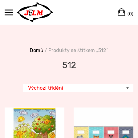
Skip
Ca
to
(0)
content
Domů
/ Produkty se štítkem „512“
512