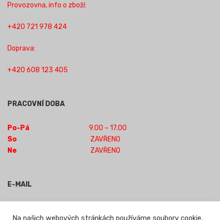
Provozovna, info o zboží:
+420 721 978 424
Doprava:
+420 608 123 405
PRACOVNÍ DOBA
Po-Pá
9.00 – 17.00
So
ZAVŘENO
Ne
ZAVŘENO
E-MAIL
obchod-jilm@seznam.cz
Na našich webových stránkách používáme soubory cookie,