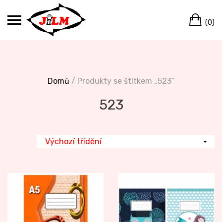
Skip
Ca
to
(0)
content
Domů
/ Produkty se štítkem „523“
523