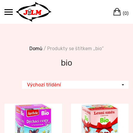
Skip
Ca
to
(0)
content
Domů
/ Produkty se štítkem „bio“
bio