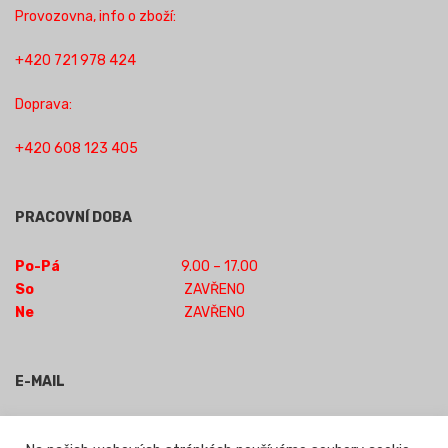
Provozovna, info o zboží:
+420 721 978 424
Doprava:
+420 608 123 405
PRACOVNÍ DOBA
Po-Pá
9.00 – 17.00
So
ZAVŘENO
Ne
ZAVŘENO
E-MAIL
obchod-jilm@seznam.cz