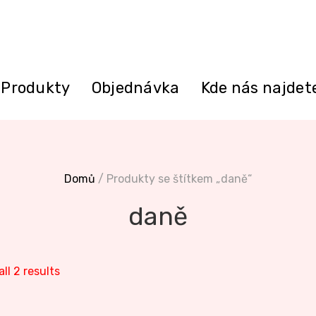
Produkty
Objednávka
Kde nás najdet
Domů
/ Produkty se štítkem „daně“
daně
ll 2 results