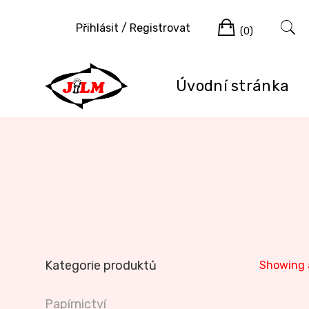
Skip
Cart
to
Přihlásit / Registrovat
(0)
content
Úvodní stránka
Kategorie produktů
Showing a
Papírnictví