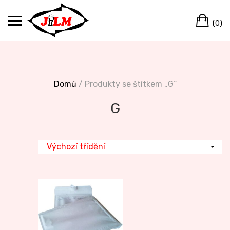
Skip
Ca
to
(0)
content
Domů
/ Produkty se štítkem „G“
G