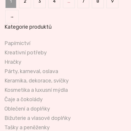
1
2
3
4
…
7
8
9
→
Kategorie produktů
Papírnictví
Kreativní potřeby
Hračky
Párty, karneval, oslava
Keramika, dekorace, svíčky
Kosmetika a luxusní mýdla
Čaje a čokolády
Oblečení a doplňky
Bižuterie a vlasové doplňky
Tašky a peněženky