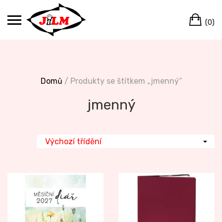
Skip
Ca
to
(0)
content
Domů
/ Produkty se štítkem „jmenný“
jmenný