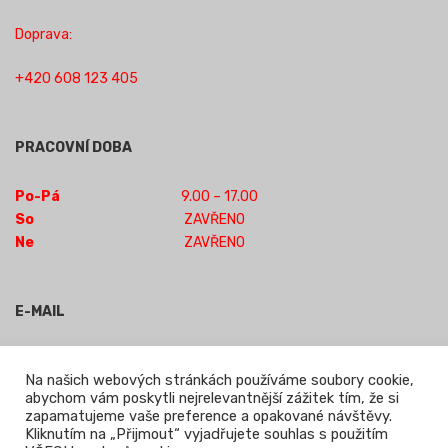
Doprava:
+420 608 123 405
PRACOVNÍ DOBA
Po-Pá
9.00 – 17.00
So
ZAVŘENO
Ne
ZAVŘENO
E-MAIL
obchod-jilm@seznam.cz
Na našich webových stránkách používáme soubory cookie,
abychom vám poskytli nejrelevantnější zážitek tím, že si
zapamatujeme vaše preference a opakované návštěvy.
Powered by WordPress
|
Theme:
Leto
by aThemes.
Kliknutím na „Přijmout“ vyjadřujete souhlas s použitím