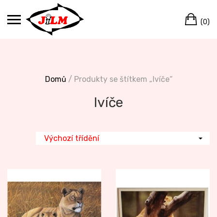
Skip
Ca
to
(0)
content
Domů
/ Produkty se štítkem „lvíče“
lvíče