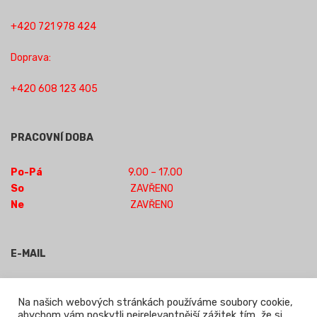
+420 721 978 424
Doprava:
+420 608 123 405
PRACOVNÍ DOBA
Po-Pá
9.00 – 17.00
So
ZAVŘENO
Ne
ZAVŘENO
E-MAIL
obchod-jilm@seznam.cz
Na našich webových stránkách používáme soubory cookie,
abychom vám poskytli nejrelevantnější zážitek tím, že si