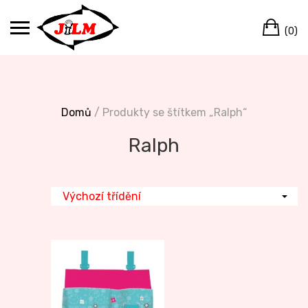
Skip
Ca
to
(0)
content
Domů
/ Produkty se štítkem „Ralph“
Ralph