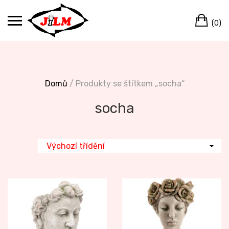
Skip
Ca
to
(0)
content
Domů
/ Produkty se štítkem „socha“
socha