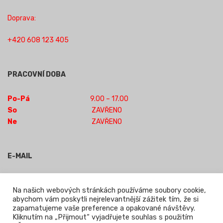
Doprava:
+420 608 123 405
PRACOVNÍ DOBA
Po-Pá
9.00 – 17.00
So
ZAVŘENO
Ne
ZAVŘENO
E-MAIL
obchod-jilm@seznam.cz
Na našich webových stránkách používáme soubory cookie,
abychom vám poskytli nejrelevantnější zážitek tím, že si
zapamatujeme vaše preference a opakované návštěvy.
Kliknutím na „Přijmout“ vyjadřujete souhlas s použitím
Powered by WordPress
|
Theme:
Leto
by aThemes.