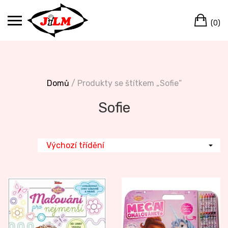
Skip
Ca
to
(0)
content
Domů
/ Produkty se štítkem „Sofie“
Sofie