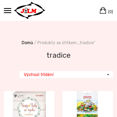
Skip
Ca
to
(0)
content
Domů
/ Produkty se štítkem „tradice“
tradice