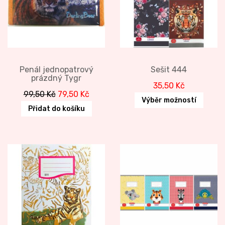
Penál jednopatrový
Sešit 444
prázdný Tygr
35,50
Kč
Original
Current
99,50
Kč
79,50
Kč
Výběr možností
price
price
Přidat do košíku
was:
is:
99,50 Kč.
79,50 Kč.