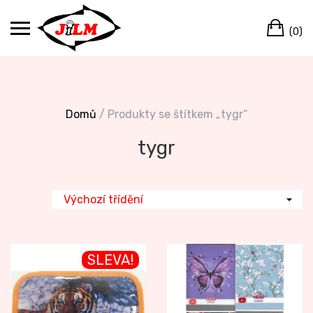
Skip
Ca
to
(0)
content
Domů
/ Produkty se štítkem „tygr“
tygr
SLEVA!