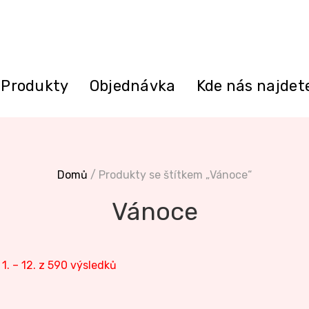
Produkty
Objednávka
Kde nás najdet
Domů
/ Produkty se štítkem „Vánoce“
Vánoce
1. – 12. z 590 výsledků