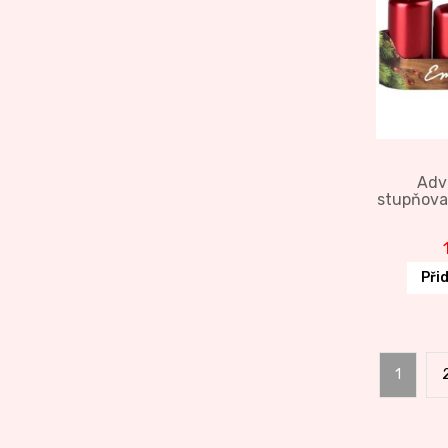
Adv
stupňova
Při
1