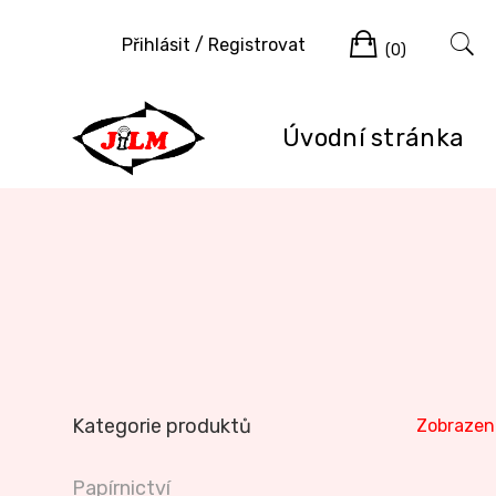
Skip
Cart
to
Přihlásit / Registrovat
(0)
content
Úvodní stránka
Kategorie produktů
Zobrazen 
Papírnictví