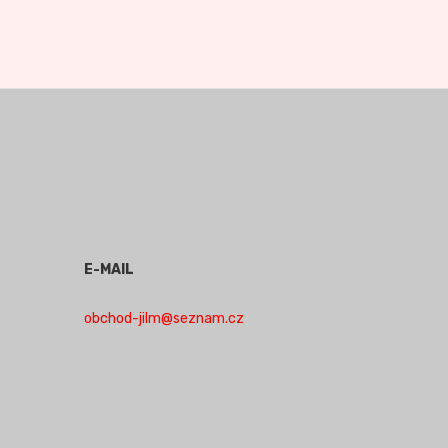
E-MAIL
obchod-jilm@seznam.cz