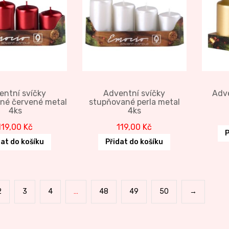
entní svíčky
Adventní svíčky
Adve
né červené metal
stupňované perla metal
4ks
4ks
119,00
Kč
119,00
Kč
P
dat do košíku
Přidat do košíku
2
3
4
…
48
49
50
→