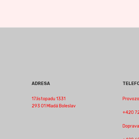
ADRESA
TELEF
17.listopadu 1331
Provozov
293 01 Mladá Boleslav
+420 72
Doprava