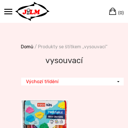
Skip
Ca
to
(0)
content
Domů
/ Produkty se štítkem „vysouvací“
vysouvací