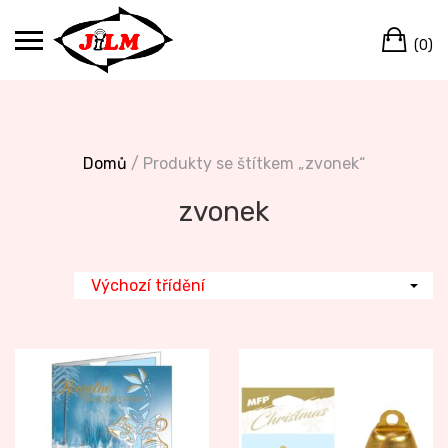
Skip
Ca
to
(0)
content
Domů
/ Produkty se štítkem „zvonek“
zvonek