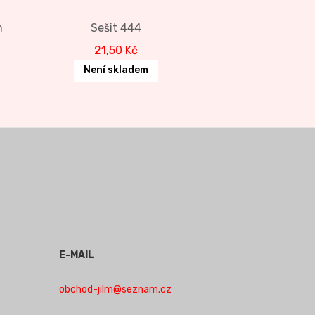
m
Sešit 444
21,50
Kč
Není skladem
E-MAIL
obchod-jilm@seznam.cz