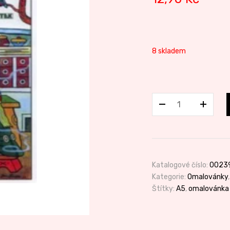
8 skladem
OM
A5
Bubáci
a
hastrmani
množství
Katalogové číslo:
0023
Kategorie:
Omalovánky
Štítky:
A5
,
omalovánka