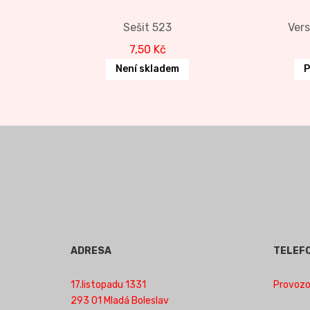
Sešit 523
Vers
7,50
Kč
Není skladem
P
ADRESA
TELEF
17.listopadu 1331
Provozov
293 01 Mladá Boleslav