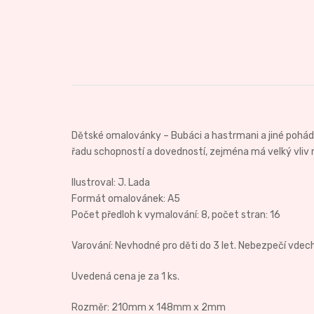
Dětské omalovánky – Bubáci a hastrmani a jiné pohád
řadu schopností a dovedností, zejména má velký vliv 
Ilustroval: J. Lada
Formát omalovánek: A5
Počet předloh k vymalování: 8, počet stran: 16
Varování: Nevhodné pro děti do 3 let. Nebezpečí vdech
Uvedená cena je za 1 ks.
Rozměr: 210mm x 148mm x 2mm