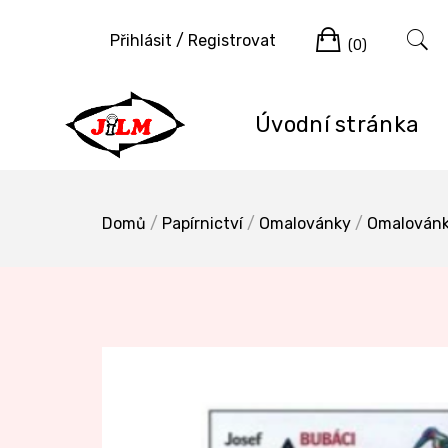
Skip
Cart
to
Přihlásit / Registrovat
(0)
content
Úvodní stránka
Domů
/
Papírnictví
/
Omalovánky
/
Omalovánk