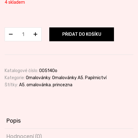
4 skladem
OM
PŘIDAT DO KOŠÍKU
A5
Princezny
množství
Katalogové číslo:
005140o
Kategorie:
Omalovánky
,
Omalovánky A5
,
Papírnictví
Štítky:
A5
,
omalovánka
,
princezna
Popis
Hodnocení (0)