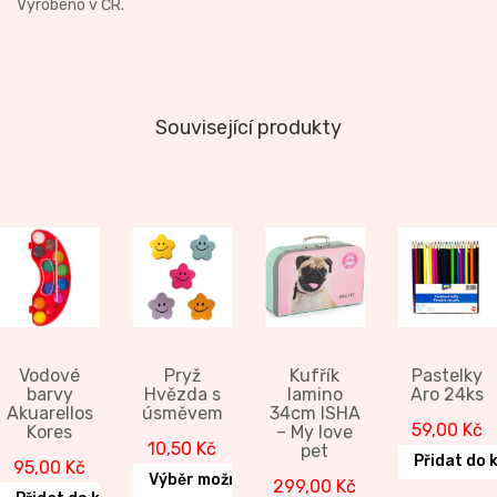
Vyrobeno v ČR.
Související produkty
Vodové
Pryž
Kufřík
Pastelky
barvy
Hvězda s
lamino
Aro 24ks
Akuarellos
úsměvem
34cm ISHA
59,00
Kč
Kores
– My love
10,50
Kč
pet
Přidat do 
95,00
Kč
Výběr možností
299,00
Kč