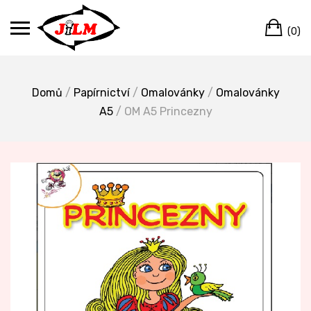
Skip
Ca
to
(0)
content
Domů
/
Papírnictví
/
Omalovánky
/
Omalovánky
A5
/ OM A5 Princezny