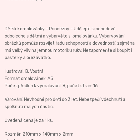
Dětské omalovánky – Princezny – Udělejte si pohodové
odpoledne s dětmi a vybarvěte si omalovánku. Vybarvování
obrázků pomůže rozvíjet řadu schopností a dovedností, zejména
má velký vliv na jemnou motoriku ruky. Nezapomeňte si koupit i
pastelky a ořezávátko.
Ilustroval: B. Vostrá
Formát omalovánek: A5
Počet předloh k vymalování: 8, počet stran: 16
Varování: Nevhodné pro děti do 3 let. Nebezpečí vdechnutí a
spolknutí malých částic.
Uvedená cena je za 1 ks.
Rozměr: 210mm x 148mm x 2mm