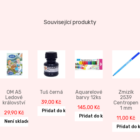
Související produkty
OM A5
Tuš černá
Aquarelové
Zmizík
Ledové
barvy 12ks
2539
39,00
Kč
království
Centropen
145,00
Kč
1 mm
Přidat do košíku
29,90
Kč
Přidat do košíku
11,00
Kč
Není skladem
Přidat do 