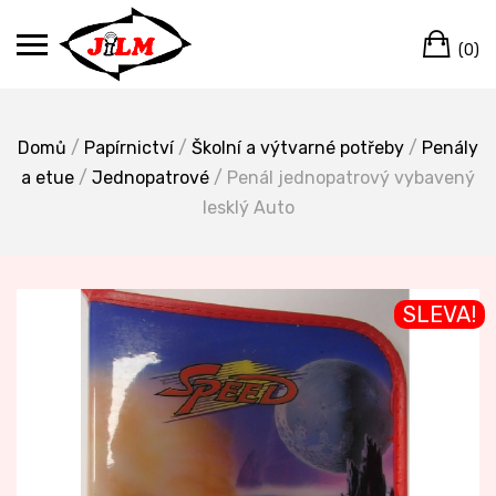
Skip
Ca
to
(0)
content
Domů
/
Papírnictví
/
Školní a výtvarné potřeby
/
Penály
a etue
/
Jednopatrové
/ Penál jednopatrový vybavený
lesklý Auto
SLEVA!