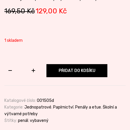
Original
Current
169,50
Kč
129,00
Kč
price
price
was:
is:
169,50 Kč.
129,00 Kč.
1 skladem
Penál
PŘIDAT DO KOŠÍKU
jednopatrový
vybavený
lesklý
Auto
množství
Katalogové číslo:
001505d
Kategorie:
Jednopatrové
,
Papírnictví
,
Penály a etue
,
Školní a
výtvarné potřeby
Štítky:
penál
,
vybavený