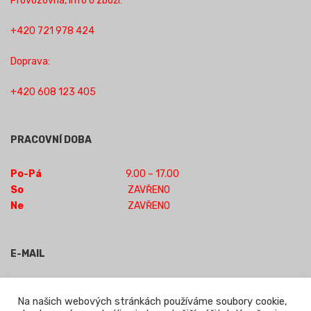
Provozovna, info o zboží:
+420 721 978 424
Doprava:
+420 608 123 405
PRACOVNÍ DOBA
Po-Pá
9.00 – 17.00
So
ZAVŘENO
Ne
ZAVŘENO
E-MAIL
obchod-jilm@seznam.cz
Na našich webových stránkách používáme soubory cookie,