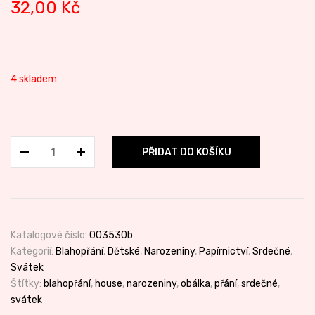
32,00
Kč
4 skladem
Přání
PŘIDAT DO KOŠÍKU
House
množství
Katalogové číslo:
003530b
Kategorií:
Blahopřání
,
Dětské
,
Narozeniny
,
Papírnictví
,
Srdečné
,
Svátek
Štítky:
blahopřání
,
house
,
narozeniny
,
obálka
,
přání
,
srdečné
,
svátek