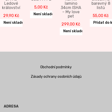
Ledové
lamino
barevný 8
5,00
Kč
království
34cm ISHA
listů
– My love
Není skladem
29,90
Kč
55,00
Kč
pet
Není skladem
Přidat do 
299,00
Kč
Není skladem
Obchodní podmínky
Zásady ochrany osobních údajů
ADRESA