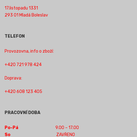
17.listopadu 1331
293 01 Mladá Boleslav
TELEFON
Provozovna, info o zboží:
+420 721 978 424
Doprava:
+420 608 123 405
PRACOVNÍ DOBA
Po-Pá
9.00 – 17.00
So
ZAVŘENO