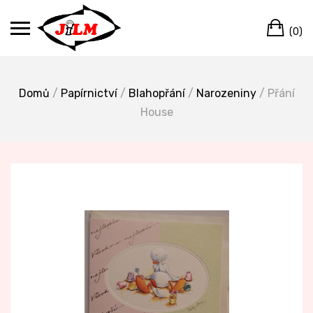
Skip
Ca
to
(0)
content
Domů
/
Papírnictví
/
Blahopřání
/
Narozeniny
/ Přání
House