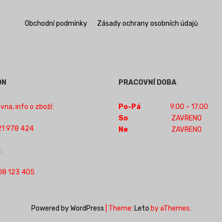
Obchodní podmínky
Zásady ochrany osobních údajů
ON
PRACOVNÍ DOBA
na, info o zboží:
Po-Pá
9.00 – 17.00
So
ZAVŘENO
1 978 424
Ne
ZAVŘENO
:
08 123 405
Powered by WordPress
|
Theme:
Leto
by aThemes.