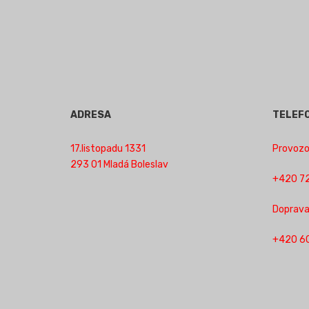
ADRESA
TELEF
17.listopadu 1331
Provozov
293 01 Mladá Boleslav
+420 72
Doprava
+420 6