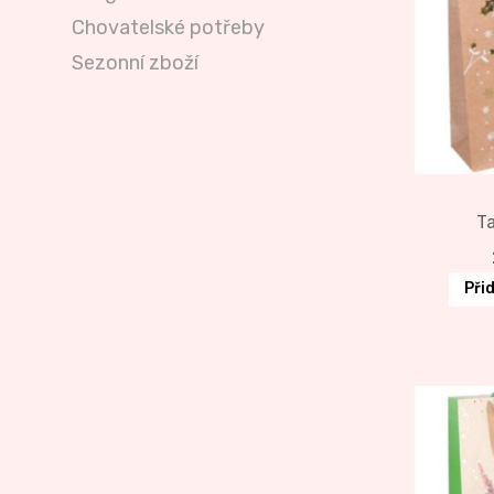
Chovatelské potřeby
Sezonní zboží
T
Při