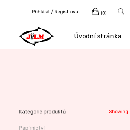
Skip
Cart
to
Přihlásit / Registrovat
(0)
content
Úvodní stránka
Kategorie produktů
Showing a
Papírnictví