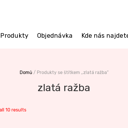
Produkty
Objednávka
Kde nás najdet
Domů
/ Produkty se štítkem „zlatá ražba“
zlatá ražba
ll 10 results