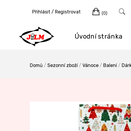
Skip
Cart
to
Přihlásit / Registrovat
(0)
content
Úvodní stránka
Domů
/
Sezonní zboží
/
Vánoce
/
Balení
/
Dár