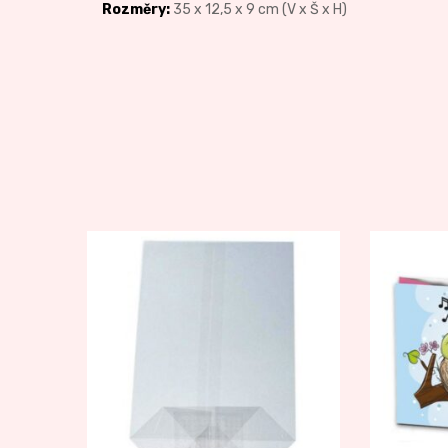
Rozměry:
35 x 12,5 x 9 cm (V x Š x H)