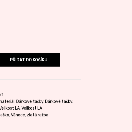
PŘIDAT DO KOŠÍKU
51
materiál
,
Dárkové tašky
,
Dárkové tašky
,
Velikost LA
,
Velikost LA
taška
,
Vánoce
,
zlatá ražba