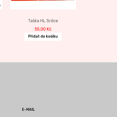
Taška HL Srdce
t
55,00
Kč
Přidat do košíku
č.
E-MAIL