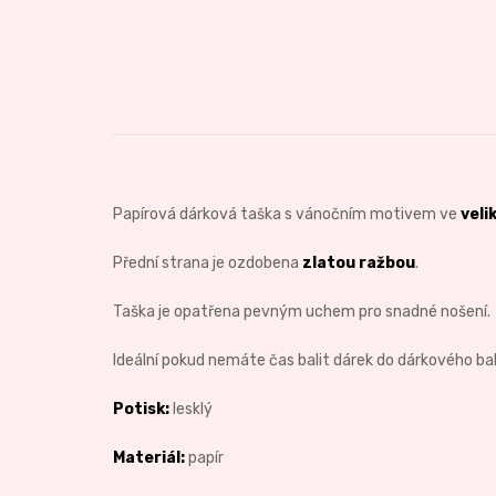
Papírová dárková taška s vánočním motivem ve
veli
Přední strana je ozdobena
zlatou ražbou
.
Taška je opatřena pevným uchem pro snadné nošení.
Ideální pokud nemáte čas balit dárek do dárkového bal
Potisk:
lesklý
Materiál:
papír