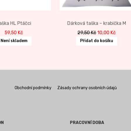
aška HL Ptáčci
Dárková taška – krabička M
Original
Curren
59,50
Kč
29,50
Kč
10,00
Kč
price
price
Není skladem
Přidat do košíku
was:
is:
29,50 Kč.
10,00 K
Obchodní podmínky
Zásady ochrany osobních údajů
ON
PRACOVNÍ DOBA