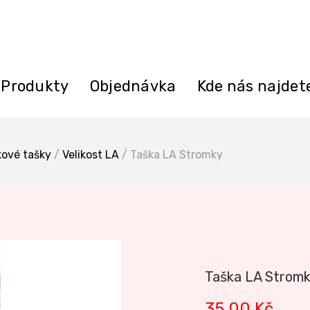
Produkty
Objednávka
Kde nás najdet
kové tašky
/
Velikost LA
/ Taška LA Stromky
Taška LA Strom
35,00
Kč