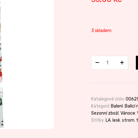
3 skladem
Taška
LA
Stromky
množství
Katalogové číslo:
0062
Kategorií:
Balení
,
Balící 
Sezonní zboží
,
Vánoce
,
Štítky:
LA
,
lesk
,
strom
,