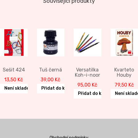
Související produkty
Sešit 424
Tuš černá
Versatilka
Kvarteto
Koh-i-noor
Houby
13,50
Kč
39,00
Kč
95,00
Kč
79,50
Kč
Není skladem
Přidat do košíku
Přidat do košíku
Není skla
Obchodní podmínky