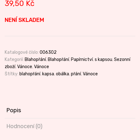
39,50
Kč
NENÍ SKLADEM
Katalogové číslo:
006302
Kategorií:
Blahopřání
,
Blahopřání
,
Papírnictví
,
s kapsou
,
Sezonní
zboží
,
Vánoce
,
Vánoce
Štítky:
blahopřání
,
kapsa
,
obálka
,
přání
,
Vánoce
Popis
Hodnocení (0)