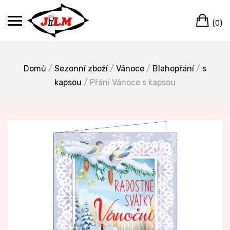
Skip
Ca
to
(0)
content
Domů
/
Sezonní zboží
/
Vánoce
/
Blahopřání
/
s
kapsou
/ Přání Vánoce s kapsou