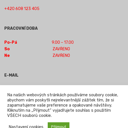
+420 608 123 405
PRACOVNÍ DOBA
Po-Pá
9.00 – 17.00
So
ZAVŘENO
Ne
ZAVŘENO
E-MAIL
obchod-jilm@seznam.cz
Na našich webových stránkách používáme soubory cookie,
abychom vám poskytli nejrelevantnější zážitek tím, že si
zapamatujeme vaše preference a opakované návštěvy.
Powered by WordPress
|
Theme:
Leto
by aThemes.
Kliknutím na „Přijmout“ vyjadřujete souhlas s použitím
VŠECH souborů cookie.
Nastavení cookies
Přijmout