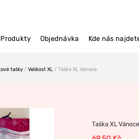
Produkty
Objednávka
Kde nás najdet
kové tašky
/
Velikost XL
/ Taška XL Vánoce
Taška XL Vánoc
69,50
Kč