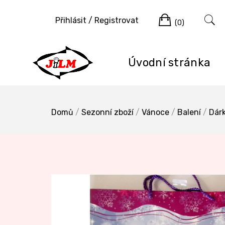
Skip
Cart
to
Přihlásit / Registrovat
(0)
content
Úvodní stránka
Domů
/
Sezonní zboží
/
Vánoce
/
Balení
/
Dár