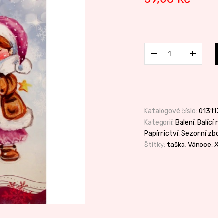
Taška
XL
Vánoce
množství
Katalogové číslo:
01311
Kategorií:
Balení
,
Balící 
Papírnictví
,
Sezonní zbo
Štítky:
taška
,
Vánoce
,
X