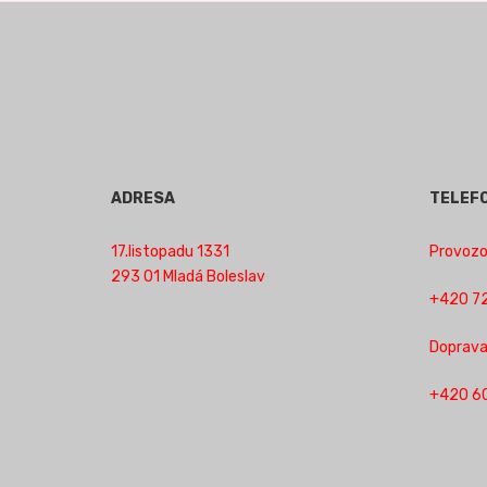
ADRESA
TELEF
17.listopadu 1331
Provozov
293 01 Mladá Boleslav
+420 72
Doprava
+420 6